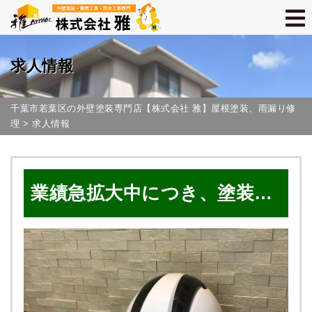
求人情報
千葉市若葉区の外壁塗装専門店【株式会社 雅】屋根塗装、雨漏り修
理
>
求人情報
業績急拡大中につき、塗装職
人（正社員・協力職人）さん
を追加募集します！【千葉市
若葉区の屋根・外壁塗装専門