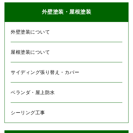
た。） （↑ 現場視察へ行っただけのはずなの
外壁塗装・屋根塗装
に、私・曽我部も工事部長・松川も職人魂に火がつ
いてしまいました（笑）） 冒頭のYouTube動画
で語りました私の想いの要旨を、 文章で書き起こ
外壁塗装について
しましたので、よろしければご覧ください。↓ ＜
要旨の書き起こし＞ 「世の中には晴れ舞台に上が
屋根塗装について
らせてもらえていない若い職人が多いんです。 本
当はお客様の方を向いて、お客様のために丁寧な仕
事をしたいと思っているのに、 そういう場に恵ま
サイディング張り替え・カバー
れていない、そういう場に出会えていない職人が多
いと思っています。 そういう若い職人たちに、塗
ベランダ・屋上防水
装っていうのは素晴らしいものなんだよということ
を もっともっと伝えていきたいですね。 今いる場
所では一流を目指せないんだったら、 その道筋を
シーリング工事
教えてあげたいと思ってます。 だって、せっかく
職人でいるんだったら、一流でいたいじゃないです