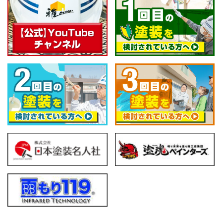
人の晴れ舞台」にしたいという想いに 共感し
てくれる人 ＜愛・信頼・絆＞という経営理念
のもと、 「仲間を大切にする会社でありた
い」という想いに共感してくれる人 ＝愛のあ
る職人さん 〇 若い・礼儀正しい・元気がある・
素直で向上心がある 〇 見た目はチャラチャラし
ていても、中身がしっかりしている 〇 仕事を覚
えようと一生懸命 〇 清潔感がある 〇 丁寧で
繊細な仕事に情熱を注げる（雑でない） 〇 お客
様に配慮ができる（話し方・マナー） 〇 バラン
ス感覚がある お客様や社員たちと調和のとれ
たお付き合いができる 【①塗装職人（正社
員）及び②協力職人の募集要項】 〇 職務内容
塗装工事の現場職人仕事 「作業員ではなく
『職人』」（戸建て塗り替えメイン） 〇 応募条
件 ①正社員、②協力職人ともに、塗装職人歴３