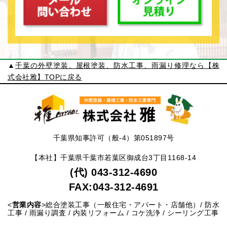
社員 社会保険完備（雇用保険・労災保険・厚
生年金・健康保険） 交通費支給（社内規定に
よる）、制服貸与、車・バイク通勤可 資格取
得支援制度有り ②協力職人 業務委託の個
人の方や法人の方は、常用職人として働いていただ
▲
千葉の外壁塗装、屋根塗装、防水工事、雨漏り修理なら【株
きますが、 労災保険（一人親方の特別加入）
式会社雅】TOPに戻る
をお願いします。 未加入の場合は、保険事務
組合をご紹介します。 〇 事業形態 戸建て
の塗り替えをメイン事業とする総合リフォーム業
（株式会社形態）
千葉県知事許可（般-4）第051897号
【本社】千葉県千葉市若葉区御成台3丁目1168-14
(代) 043-312-4690
FAX:043-312-4691
<
営業内容
>総合塗装工事（一般住宅・アパート・店舗他）/ 防水
工事 / 雨漏り調査 / 内装リフォーム / コケ洗浄 / シーリング工事