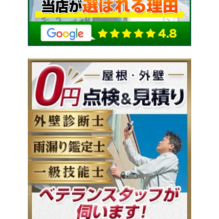
業＞を目指し、 塗装サービスを通して、 地域の皆
様から長期的な信頼を寄せて頂くことを 経営目標
としております。 ＜30年後も愛される塗装会社＞
であるために、 地域の皆様へ提供する価値を 塗装
工事ではなく、「塗装サービス」ととらえ直し、
ただ染める塗装ではなく、「家を守る塗装」を常に
意識しております。 プロの塗装職人としてのプラ
イドを胸に刻み、 地域の皆様に＜お住まいへの安
心感＞を持って頂けるように 精進して参ります。
また、塗装とは工事が終わってそれで完了というわ
けではございません。 工事が終わってからが本当
のお客様とのお付き合いのスタートだと考えており
ます。 したがいまして、塗装工事は、 「その先10
年以上のお住まいの姿を見据えてご提案・施工する
べきもの。」 というポリシーを大切にしていま
す。 （↑ 現在は資材置き場として使っている加
曾利町の旧事務所です。創業間もない頃。） この