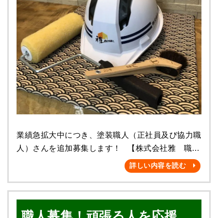
店 株式会社雅】
業績急拡大中につき、塗装職人（正社員及び協力職
人）さんを追加募集します！ 【株式会社雅 職人
（正社員及び協力職人）募集】 千葉市若葉区の屋
詳しい内容を読む
根・外壁塗装専門店【株式会社雅】は、 業績急拡
大中につき、 このたび塗装職人さん（正社員及び
協力職人）を追加募集致します。 まずは、私（代
職人募集！頑張る人を応援し
表・曽我部）へのインタビュー動画をご覧くださ