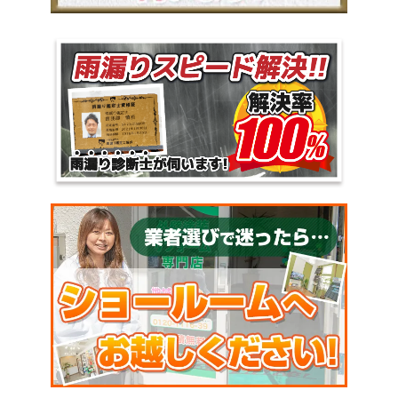
ポリシーをこれからも実現していくために、 私、
曽我部ならびに社員一同は、 ＜株式会社雅を「く
すぶっている職人さん」の晴れ舞台にしたい＞ と
本気で思っております。 例えば、こんなこと
（↓）を思いながら、 毎日現場に向かっている職人
さんは、 株式会社雅に大歓迎です！ 〇 元請け
から 「この現場、単価が足りていないから、
塗料を薄めてでも予算の範囲内で現場をおさめ
てほしい」と言われ、 「あ～あ、お客さんが可
哀そう」と思うような仕事はしたくないと思ってい
る人 〇 こんなことをするために職人になったわ
けじゃないと悩んでいる人 〇 職人として納得の
いく仕事、プロフェッショナルな仕事がしたいと切
望している人 〇 元請けではなく、お客様のため
にやりがいや達成感をもっと味わえる仕事がしたい
と燃えている人 （↑ 工事部長の松川が仕事の合
間を縫って、社内ショールームを作ってくれまし