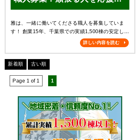
い。↓ 「職人になりたい若者へのメッセージとは？
ます！
（前編）」 「職人になりたい若者へのメッセージ
とは？（後編）」 （↑ 塗装職人歴22年の株式会
雅は、一緒に働いてくださる職人を募集していま
社雅 代表取締役社長・曽我部慎吾です。） 私、
す！ 創業15年、千葉県での実績1,500棟の安定した
曽我部慎吾が25歳の時に、 個人事業主として「雅
会社です。 お気軽にお電話またはお問い合わせフ
詳しい内容を読む
塗装」を創業して以来、 少しずつ地域の皆様から
ォームからご連絡ください！
御支持を頂けるようになり、 そして、30歳の時に
新着順
古い順
「株式会社雅」を設立してからは、 順番待ちのお
客様が行列をなして頂けるほどの 人気店へと成長
Page 1 of 1
1
してくることができました。 そこで、未来のお
客様をお待たせしないようにするため、 新たに塗
装職人さん（正社員及び協力職人）を 追加募集す
ることに致しました。 株式会社雅は、 「＜
愛・信頼・絆＞ 誠実な思考と確かな技術で地域社
会に貢献する」 ことを経営理念として掲げており
ます。 この経営理念の下、 ＜地域密着100年企