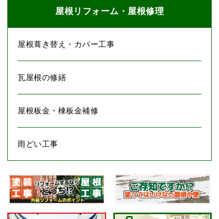
か。 だから、その場所がここ（株式会社雅）には
屋根リフォーム・屋根修理
あるよ、っていうことを伝えてあげたいです。 自
分の居場所を見つけられなくて、 くすぶっている
職人の晴れ舞台を雅で作ってあげたい。 丁寧な仕
屋根葺き替え・カバー工事
事ぶりを信条としている職人は、 世の中の人たち
からもっと賞賛されるべきだからです。 丁寧で繊
瓦屋根の修繕
細な仕事をしたいのにやらせてもらえないような、
工事の予算やら工期やら社風やらの色々な制限があ
って、 そんなミスマッチが起こっている現場でく
屋根板金・棟板金補修
すぶっている若い職人の方にこそ、 株式会社雅に
来てほしいです。 雅だったら、そういう方が誇り
雨どい工事
に思えるような 晴れ舞台を用意できます。」 以
上の会社としての理念や、 私の想いに共感して頂
ける塗装職人の方は、 ぜひ株式会社雅で共に働い
ていきましょう。 ＊ ちなみに、株式会社雅が
思う 新入社員さんの理想のイメージをお伝え
しますね。 〇 株式会社雅を「くすぶっている職