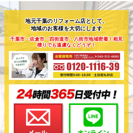
年以上の方が対象 〇 給与 ①正社員 ・月
給30万円～55万円 （技術力及び経験を考慮
して社内規定に基づき決定します） ・昇給・
地元千葉のリフォーム店として、
賞与年2回有り（会社業績による） ②協力職人
地域のお客様を大切にします
・報酬は応相談 （技術力及び経験を考
千葉市・佐倉市・四街道市・八街市地域密着！相見
慮して社内規定に基づき決定します） 〇 勤務時
積りでも遠慮なくどうぞ！
間 ①正社員 8時～18時頃（冬季：現場での
作業時間） 8時～19時頃（夏季：現場での作業
時間） 原則として日曜日休み（月1回希望休有
り） ただし、入社後3か月間は試用期間とする
②協力職人 業務委託の内容による 〇 勤
務地域 千葉市内を中心としたエリアがメイン
〇 休日休暇 ①正社員 原則として、日曜・
年末年始・夏季・GW休暇 有給休暇有り（その
他、相談可） ②協力職人 業務委託の内容
による 〇 資格等 学歴・年齢・経験等一切
不問 要普通自動車運転免許 〇 待遇 ①正