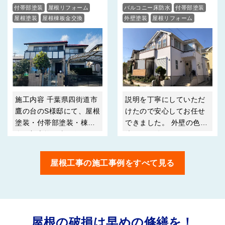
屋根塗装・付帯部塗装・棟
様邸｜屋根塗装・外壁塗
付帯部塗装
屋根リフォーム
バルコニー床防水
付帯部塗装
は、屋根カバー・塗装工
めました。 職人さんも若
板金一部交換工事
装・玄関ドア工事
屋根塗装
屋根棟板金交換
外壁塗装
屋根リフォーム
事の他に、 ･･･
いのにとても丁寧でこち
屋根塗装
屋根補修
雨樋交換
らの希望する窓を 開けら
れるようにして･･･
施工内容 千葉県四街道市
説明を丁寧にしていただ
鷹の台のS様邸にて、屋根
けたので安心してお任せ
塗装・付帯部塗装・棟板
できました。 外壁の色が
金一部交換工事を行いま
決まった後に、シミュレ
した！ 「雨漏りが起き
ーションで色をもう1度見
ている」とお問合せいた
れるとイメージがしやす
屋根工事の施工事例をすべて見る
だき、急いで現場に向か
かったです。 綺麗に仕上
いました。 雨漏りは建物
げていただき、ありがと
を内部から腐食させ、お
うございました。 担当者
住まいの寿命を縮めるだ
より この度はご依頼いた
けでなくシロアリを呼び
だき、ありがとうござい
屋根の破損は早めの修繕を！