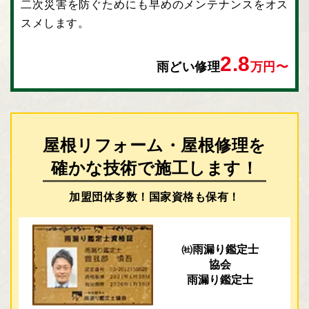
⼆次災害を防ぐためにも早めのメンテナンスをオス
スメします。
2.8
雨どい修理
万円〜
屋根リフォーム・屋根修理を
確かな技術で施工します！
加盟団体多数！国家資格も保有！
㈳雨漏り鑑定士
協会
雨漏り鑑定士