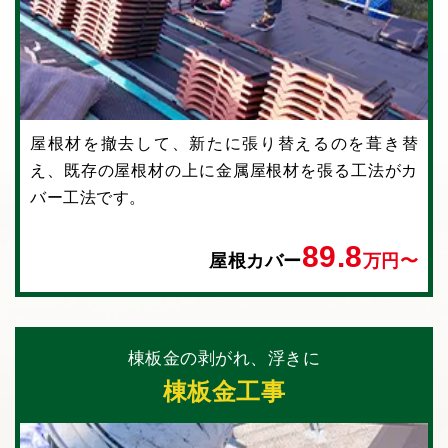
屋根材を撤去して、新たに張り替えるのを葺き替
え、既存の屋根材の上に⾦属屋根材を張る⼯法がカ
バー⼯法です。
89.8
屋根カバー
万円〜
棟板金の剥がれ、浮きに
棟板金工事