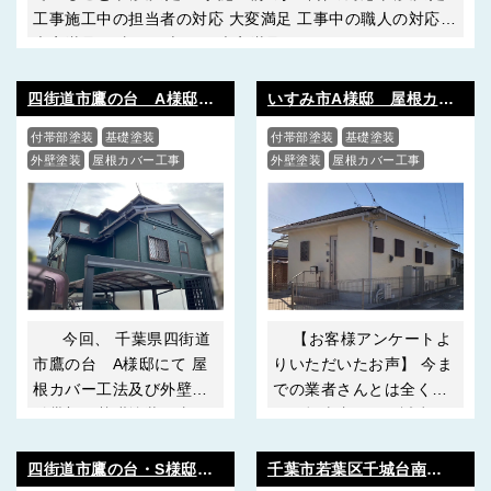
工事施工中の担当者の対応 大変満足 工事中の職人の対応
大変満足 工事の仕上がり 大変満足 ･･･
四街道市鷹の台 A様邸
いすみ市A様邸 屋根カバ
屋根カバー・外壁・付帯
ー工法・外壁塗装・付帯部
付帯部塗装
基礎塗装
付帯部塗装
基礎塗装
部・基礎塗装工事
塗装工事
外壁塗装
屋根カバー工事
外壁塗装
屋根カバー工事
今回、 千葉県四街道
【お客様アンケートよ
市鷹の台 A様邸にて 屋
りいただいたお声】 今ま
根カバー工法及び外壁・
での業者さんとは全く違
付帯部・基礎塗装工事 が
い、担当者さんの誠意あ
完工いたしましたので 施
る対応・見積書・説明・
工の様子をご紹介させて
価格で 『この会社だ』と
四街道市鷹の台・S様邸｜
千葉市若葉区千城台南・S
いただきます！ 今回
思いお願いすることに決