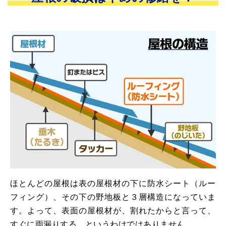
寄せたり、･･･
ました！ また･･･
ほとんどの屋根は表の屋根材の下に防水シート（ルー
フィング）、その下の野地板と３層構造になっていま
す。よって、表面の屋根材が、割れたからと言って、
すぐに⾬漏りする、というわけではありません。