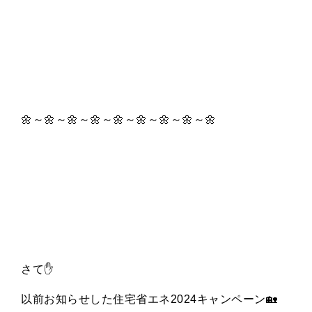
🌼～🌼～🌼～🌼～🌼～🌼～🌼～🌼～🌼
さて✋
以前お知らせした住宅省エネ2024キャンペーン🏡