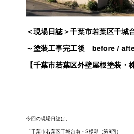
＜現場日誌＞千葉市若葉区千城台
～塗装工事完工後 before / aft
【千葉市若葉区外壁屋根塗装・
今回の現場日誌は、
「千葉市若葉区千城台南・
S
様邸（第
9
回）