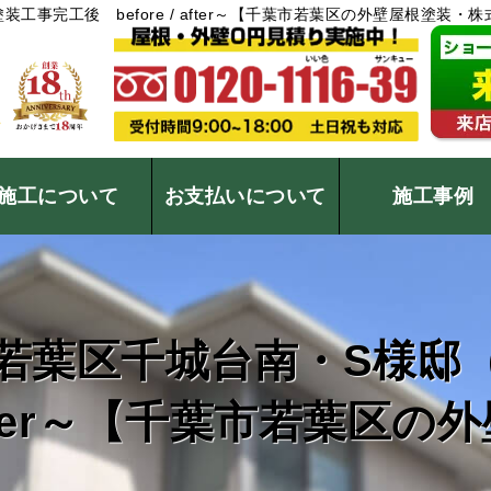
工事完工後 before / after～【千葉市若葉区の外壁屋根塗
施工について
お支払いについて
施工事例
イディング張替・カバー
パート・倉庫などの塗装
根葺き替え・カバー工事
ラーシミュレーション
レートコロニアル屋根
屋根板金・棟板金補修
塗装工事メニュー
外壁塗装について
屋根塗装について
防水工事について
屋根工事メニュー
塗料について
瓦屋根の修繕
雨どい工事
火災保険で修繕費用を軽減
その他リフォームメニ
塗装現場日誌
施工事例
若葉区千城台南・S様邸
/ after～【千葉市若葉