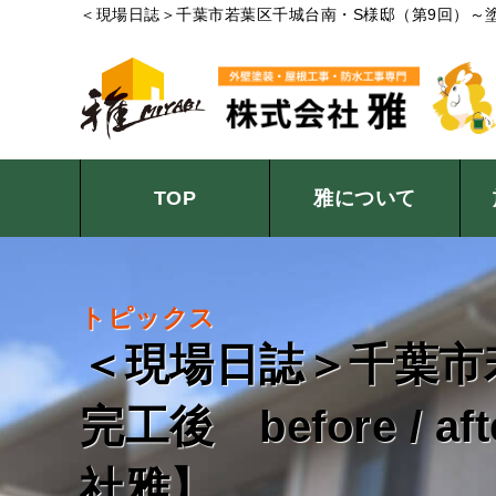
＜現場日誌＞千葉市若葉区千城台南・S様邸（第9回）～塗装
屋根塗装、防水工事、雨漏り修理他
TOP
雅について
地域の皆様へ 私たちの想い
ショールームについて
MIYABI女子ブログ
お役立ちブログ
スタッフ紹介
会社概要
新着情報
求人情報
サ
ア
屋
カ
ス
トピックス
＜現場日誌＞千葉市
完工後 before 
社雅】