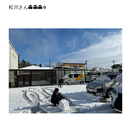
松川さん👻👻👻❄️