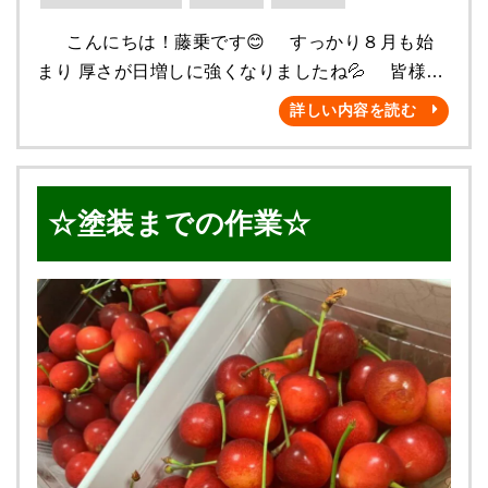
こんにちは！藤乗です😊 すっかり８月も始
まり 厚さが日増しに強くなりましたね💦 皆様、
塗装工事の最適な時期を ご存知でしょうか(・・?
詳しい内容を読む
意外にも最適な時期というものは 一概にこの時期
です！という ものが存在しませんΣ(･ω･ﾉ)ﾉ！ 確
かに冬より夏の方が塗料は乾きやすい等 時期によ
☆塗装までの作業☆
り多少のメリットが生まれますが、 お客様の生活
スタイルや 住んでいる地域の気候、 さまざまな状
況がある中で弊社では ご契約いただく際に施工時
期の打合せを メリット・デメリット等詳しく お伝
えさせていただきご要望に沿った 塗装工事を提供
させていただいております♬ 今の時期にお問合
せいただき 秋や冬に向けて塗装工事をご検討中の
方は 是非！お電話お待ちしております👷✨
さて！！！！！ 本日は、H様邸 四街道市鷹の台 に
て施工させていただきました 【外部塗装及び