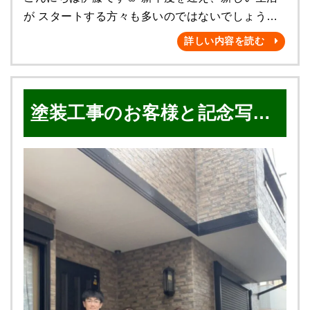
ためモルタルで調整します！ コンクリートビス
やすいのは既存の外側の窓です。 結露を拭く面倒
気軽にご相談ください❗️ ✅ 話しを聞くだけでもOK
が スタートする方々も多いのではないでしょうか
で脚を固定していきます。 裏面も固定し完成です
な作業が減るので、 そこまでの手間ではないかな
👌🏻 ✅ お見積もりだけでもOK👌🏻 まずは無料診断か
☺️ 我が家も娘が中学2年生、 息子が小学5年生に
詳しい内容を読む
(^^)/ タイヤの保管場所に困っていたお客様に と
と思います。 ▲設置上の制約 上げ下げ窓、内倒
ら❗️ お待ちしております🌟
なり、 まだまだ慌ただしい毎日を送っています✨
ても喜んでいただきました＼(^o^)／ ★before★
し窓、天窓には 設置できません。 検討時には、専
ここ最近暖かかったので、 少し前に桜が満開でし
★after★ ご自宅のお庭に物置設置や、濡れ縁・
門家にご相談ください。 ▲費用がかかる こちら
たね(๑>◡<๑) お客様の挨拶回りの際に、 桜並木を
ウッドデッキの 新設工事をお考えのお客様がいら
はサイズや種類によって お値段がかわります。
塗装工事のお客様と記念写真
よく見ていたので、 春だなぁとほっこりしていま
っしゃいましたら、 お気軽にご相談くださいませ
ですが、トータルしてもデメリット以上に メリッ
した❤️ まだまだ寒暖差もあるので、 皆様体調に
✨ 屋根塗装・外壁塗装の事 ご自宅のことでお
トを実感されている方が多く、 取り付けて良かっ
撮影📷✨
はお気をつけください🌟 では❗️❗️ 今回は、屋根
困りの際は 是非❗️ 雅へお気軽にご相談ください❗️ ✅
たと感じる方が 多くいらっしゃいます☺️💕 施工は
のカバー工法について 少しお話したいと思います
話しを聞くだけでもOK👌🏻 ✅ お見積もりだけでも
1時間〜数時間でおわりますので、 工事が何日もか
😆 カバー工法って。。。❓❓ 聞き慣れない言葉か
OK👌🏻 まずは無料診断から❗️ お待ちしております🌟
かることもないのです✨ 今回の施工風景がこち
もしれないですね(´ー｀) 本当に簡単に言えば、
ら💁‍♀️ ↓↓↓ 【 施工前 】 枠を取り付けて、
古い屋根材の上から新しく軽い金属の 屋根材を張
ガラスを設置！！！！ ⇓ 完成です🎵 このよう
って被せる工事です❗️ おおまかなメリットとして
に、 あっという間に設置できました✨✨ 樹脂サ
は、 💡解体工事がほぼ不要の為、 廃材がほとん
ッシの色が選べるものもありますので、 お部屋の
ど発生しない 💡工期が短い 💡二重屋根になるの
印象もガラッと変わりますね😊❤️ そして実はこ
で、 断熱性・遮音性が期待できる などなど。 ⚠
の工事、過去最大の補助金、 住宅省エネ2023キャ