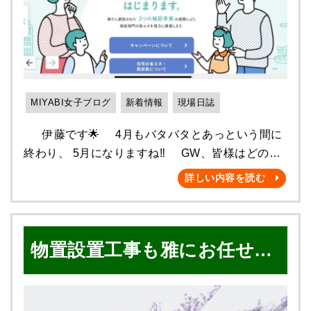
イルや駐車場土間の部分も しっかり洗浄します！
をご紹介いたします😆🎵 ・近隣挨拶 仮設足
※高圧洗浄の際、施主様には 基本的に窓を閉めてい
場や作業の音、塗料の飛散など ご迷惑をおかけし
ただいておりますが お出かけの際に閉め忘れてし
てしまう事が多い塗装工事ですので 施主様だけで
まっても 作業前に事前に建物全体の確認を行い、
なく、ご近所の皆様にも安心していただけるよう
このように養生をして 対応させていただくことで
近隣挨拶を徹底しております。 近隣挨拶の様子は
お部屋の中に水が浸入することを防ぎます！！
MIYABI女子ブログ
新着情報
現場日誌
こちら ↓ 貴重な１日(*´꒳`*) ・足場組立 足場を組む
★次に下地処理★ （ ケレン ） 各箇所、しっか
ことによって、２階や屋根での作業を 安全に行う
伊藤です🌟 4月もバタバタとあっという間に
りとケレンを行います！ （ コーキングを打つ
ことができる重要な作業スペースです。 また、メ
終わり、 5月になりますね‼️ GW、皆様はどのよ
箇所の 養生・プライマー塗布 ） ↓ ↓そして
ッシュシートで囲うことによって、 高圧洗浄時や
うにお過ごしになりますか😊❓ 私はまだ何にも考
コーキング後はこちら↓ ↓ ビシッと綺麗に仕上げ
詳しい内容を読む
塗料の飛散を防いでくれます！ ・高圧洗浄 しっか
えていないのですが🤔 子供達もお休みなので、 家
てます✨ ★外壁の 下塗り→中塗り→上塗り
りと汚れを落とさなければ下地の密着性が悪く 耐
族でどこかに出かけたいなぁと 考えております✨✨
↓（下塗り） ↓（中塗り） ↓（上塗り） （ 付
久性や仕上げに大きな影響が出てしまいます。 高
どこも混み合うと思いますので、 みなさん運転な
帯部塗装 ） 軒天、破風、幕板、雨樋、基礎等も
圧洗浄の様子はこちらをどうぞ(^^♪ ↓ ＜塗装現場日
物置設置工事も雅にお任せく
ど気をつけてください🚗 先日、以前塗装工事を
外壁同様にしっかり塗装していきます！ 雨戸はケ
誌＞千葉県四街道市鷹の台4丁目・O様邸（第1回）
させていただいた お客様宅の【内窓設置の工事】
レン後、吹付塗装です！！ 最終確認を行い、い
～高圧洗浄～【千葉市若葉区外壁屋根塗装・株式会
ださい♪
をさせて頂きました✨ 二重窓と言ったほうが わか
よいよ完工間近です(*ﾉωﾉ) このようなルーバー窓
社雅】 ・下地処理 外壁のクラック部分（ひび割
りやすいかもしれませんが、 こちらは複層ガラス
は一枚一枚丁寧に拭き上げます！！ 職人さんの丁