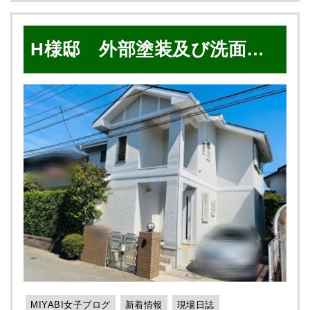
まだ間に合います！！！ ぜひ！お越しく
ださい！😉 スタッフ一同、お待ちしております♬
H様邸 外部塗装及び洗面所
【お問合せ】 塗装について少しでも気になること
があれば、 お気軽にご相談ください！ 📞0120-
リフォーム工事
1116-39 または【お問い合わせフォーム】からど
うぞ！ 屋根塗装・外壁塗装の事 ご自宅のことでお
困りの際は 是非❗️ 雅へお気軽にご相談ください❗️ ✅
話しを聞くだけでもOK👌🏻 ✅ お見積もりだけでも
OK👌🏻 まずは無料診断から❗️ お待ちしております🌟
MIYABI女子ブログ
新着情報
現場日誌