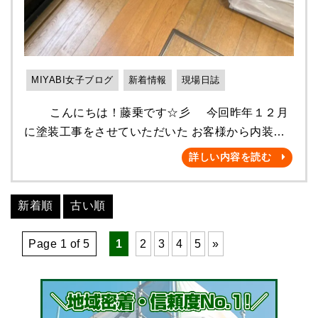
るにしても予算がかかることなので、迷ってしまわ
対応しております😆♪ 一つずつ説明するとすごく
れる方も多いのではないでしょうか🥺🥺💦 どんな
長くなってしまうので、気になる方は是非調べてみ
場所にどのような危険があるかを把握し、未然に防
てください✨ 毎年変わる補助金制度で、私も混乱
ぐことはとても大切です。 助成金制度を利用する
しますが😂 対応できるようにたくさん学んでいこ
MIYABI女子ブログ
新着情報
現場日誌
事で、利用者・介護者の皆様の負担を少なくし 少
うと思います❕ そういえば❕ こないだ同じ事務の
しでもお家の中で安心して過ごせるよう、雅でも皆
こんにちは！藤乗です☆彡 今回昨年１２月
麻衣ちゃんとランチに行きました✨ お蕎麦がたべ
様のお手伝いができればと思います✨ (弊社は受領
に塗装工事をさせていただいた お客様から内装工
たくなったので、小倉のさらしなさんへ✨ いつも
委任払いも利用できます☺️) 雅での実際の段差解
事のご依頼をいただきました！ キッチンにあっ
お蕎麦がおいしくて大好きなお店です😘 帰り際、
詳しい内容を読む
消の施工例がこちらです❕ 👇👇👇 🔵廊下～部屋間
た冷蔵庫から水漏れしてしまい 設置場所の床と壁
お食事中の男性の方が声をかけてくれました！ 雅
の段差改修🔵 つまづきなどの原因にもなる、段差
紙クロスが 腐食してしまったとの事でした(>_<)💦
をご存知だったそうで、頑張ってねとお声がけ頂き
が解消されていますね😊 体の変化に伴って、お家
新着順
古い順
【 施工前 】 ⇓ 壁紙 クロス ⇓ 床
ました✨ どんどん周知されているんだなぁと思う
の構造自体が生活に合わなくなることがあります。
今回田嶋・尾形にて修繕工事を施工させていただき
と本当に嬉しく思います(●´ω｀●)❤️ 美味しいお蕎
また、家の構造を住みやすいように改修することは
Page 1 of 5
1
2
3
4
5
»
ました！ ① まず腐食してしまった部分を撤去
麦と、あたたかなお声がけで、幸せな気持ちで午後
事故防止にもつながり、自立度の向上もつながりま
します！ ⇓ 壁紙 クロス 床も腐食してしまっ
の仕事が出来ました❤️❤️ これからも皆様のお力に
す。 ご検討されている方は ご自身を担当されて
た部分も切り離します👷✨ ② 次に取り外した
なれるよう、頑張ります❗️ 屋根塗装・外壁塗装
いる、ケアマネージャー様、介護事業者様 お住ま
部分に下地となる新たなパネルをはめ込み・・・
の事 ご自宅のことでお困りの際は 是非❗️ 雅へお気
いの各市町村に是非一度、確認してみてくださいね