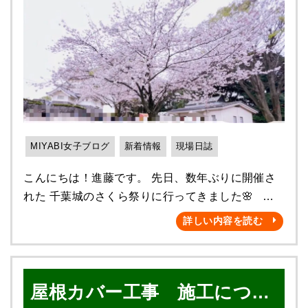
れ）や コーキングの新規打設・増し打ちなどの 補
（ペアガラス） とは別物になります❗️ (框※かま
寧さが雅の自慢です🥰 ここからは洗面所のリフ
修作業を行います。 また、高圧洗浄で取り切れな
ち・・・今回は窓や戸などの枠のことです) ✨複層
ォームについて ご紹介します( ^ω^ )！！！ 今回
かった錆や汚れ、 古い塗膜などケレン作業で除去
ガラス→一つの框にガラスが2枚 ✨二重窓→ガラス
行ったリフォーム工事は ・浴室入口折れ戸交換 ・
していきます。 塗布面を整え、凹凸をつけること
も框も2枚 このような感じでイメージして 頂け
浴室入口木部交換（下端のみ） ・洗面所天井、壁
により 塗料を密着しやすくしていくのです！ より
たらと思います♪ 今回の工事は内窓なので二重窓
クロス張替 ・一部石膏ボード補修 （↑穴の開いて
詳しく知りたい方は是非こちらをご覧ください。 ↓
と同じです☺️ 既存の窓の内側にもう一枚 窓を設置
しまった箇所） 上記の４点工事のご依頼いただき
塗装屋の下地処理作業の風景【千葉市若葉区の外壁
する工事です👷‍♀️‼️ 北海道や東北地方のお家で主に
ました！ （浴室入口折れ戸交換） before📸
屋根塗装・株式会社雅】 このように、塗装作業
使用されていましたが、 最近では防音や省エネの
After📸 ピカピカです(⋈◍＞◡＜◍)。✧♡ （下端
MIYABI女子ブログ
新着情報
現場日誌
が始まる前にも 様々な工程があり どれもとても大
ために 全国的に使用されるようになってきており
の木部 交換） 施工前 ↓ 浴室や洗面所は湿気が
切な作業になります(^^♪✨ 引き続き お客様の家を
こんにちは！進藤です。 先日、数年ぶりに開催さ
ます✨ 主婦の私からすると『省エネ・防音』 とい
こもりやすい為 カビの発生が最も多く、 水垢は地
キレイにするだけでなく、 工事中も少しでも快適
れた 千葉城のさくら祭りに行ってきました🌸 以
う言葉だけで魅力的です╰(*´︶`*)╯ 今回使用し
域にもよりますが水質の問題により 付着しやすく
に過ごしていけるよう 精一杯お手伝いさせていた
前に比べたら屋台などのお店は 少なかった気がし
たのは ✨YKKAP プラマードU 引違い窓✨ こち
取り除きにくい為 汚れやすいのが厄介なものです
詳しい内容を読む
だきます(^^♪✨✨ もうすぐ梅雨明けです😊 塗装工
ましたが さくら祭りに来ていた方々の 楽しそうな
らのメリットとしては、 👍断熱性が高い👍 窓が二
ね💦 既存の木部を取り外し ↓ 新規取付しまし
事のお申込みはお早めに😆✨ 屋根塗装・外壁塗
笑顔をみれて 私も幸せな気持ちになりました😊✨
つになるため、外窓と内窓の間に 空気の層がで
た☆彡 ↓ さすが田嶋さん、、素敵😻 （ク
装の事 ご自宅のことでお困りの際は 是非❗️ 雅へお
来年も開催されたら是非行きたいです🌸 さて
き、冷たい外気の影響を受けにくくなります。 ま
ロス 張替工事） まずは天井のクロスを張替えて
気軽にご相談ください❗️ ✅ 話しを聞くだけでもOK
屋根カバー工事 施工につい
今回は、 物置と濡れ縁の新設工事を 施工させてい
た、一般的なアルミフレームではなく、 樹脂のフ
いきます！ 施工中風景 ↓ 施工後写真 ↓ そし
👌🏻 ✅ お見積もりだけでもOK👌🏻 まずは無料診断
ただいたので 少し紹介させていただきます(^O^)
レームなので、さらに断熱効果を 高めてくれます♪