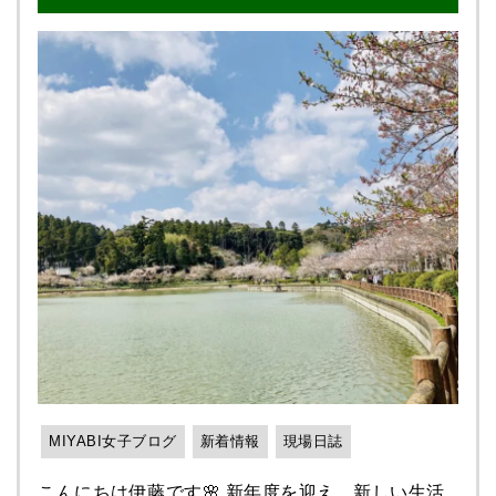
て次に！ （壁のクロス張替）です！ まずは穴の
から❗️ お待ちしております🌟
て★
まずは既存の物置と濡れ縁の 撤去作業をし、物置
樹脂はアルミの1000倍熱を 伝えにくい性質がある
開いてしまった部分の 石膏ボードの補修から行
の設置スペースを 確認していきます！！ 設置ス
ようです！ 👍結露がしにくくなる👍 外気の影響
い、 クロスを張替えました👷 施工前 ↓ 下地補
ペースが決まったら 湿気で物置内にカビを発生さ
を受けにくいので、 新設の窓の結露の発生が抑え
強 ↓ ここにはタオル掛けを付ける為、 合板にて
せないために 物置の下にコンクリートブロック を
られますよ♪ 👍防音効果👍 今はテレワークの方も
下地を補強しました！ （石膏ボード貼付け）↓
置いていきます！ ※地面との間にスペースが生まれ
多く、 小さなお子様がいるお家で騒音など 悩まれ
パテ処理 ↓ 新たなクロスを張って タオル掛けは
る事により、 雨が降っても雨水や土に触れず 通気
ている方もいるのでは無いでしょうか？ 室内の気
当初あった物を 取付けて施工完了です✨ 生
性も確保できるので、 サビにくくなり物置を長持
密性をあげることで、 音の伝わりを減らすことが
まれ変わった洗面所になりました（*^_^*） お客
ちさせるためです！！ 物置はスチール製や鉄製の
可能です♪ 👍省エネ対策👍 先ほども断熱性で触れ
様にもお喜びいただき、 工事完工後に頂いたアン
ものが ほとんどなので、湿気は大敵なんです(；ﾟ
ましたが、 室外の温度変化の影響を室内に 伝えに
ケート用紙に 『その都度、進捗状況を報告いただ
Дﾟ) 完成に近づいてきました🌟 隅々までミ
くくしてくれます。 そのため、冷暖房器具の 負荷
いたことが良かった』 とお褒めの言葉をいただき
スのないよう慎重に取り付けていきます！ 完成
を減らし省エネ対策に♪ ⇑ このような感じで たく
何よりです(^^♪ 次回も何かあった際は頼みたい
はこちらです✨ ↓↓↓↓↓ 続きまして濡れ縁の新設作
さんのメリットがあります☺️💕 ただ、やはりデメ
と おっしゃっていただけましたので、 現状に満足
業です🎵 土を平らにしてから設置場所に穴を掘り
リットもあるのです。 ▲開閉の手間 窓が二つある
せずスタッフ一同 これからもスキルアップして い
束石を設置していきます。 ※束石は、雨でぬかるん
ので、換気の際や 出入りの際の開閉の手間が二重
きたいと思います💪🌟 最後まで閲覧いただきあ
MIYABI女子ブログ
新着情報
現場日誌
だ時などに 沈み込まないよう、穴を掘り転圧して
にかかります。 ▲掃除の手間 窓とサッシが増え
りがとうございました(^^)/ 屋根塗装・外壁塗
設置します。 濡れ縁の基礎の沁み込みを押さえる
る分、 掃除の手間が少し増えます。 ですが、汚れ
装の事 ご自宅のことでお困りの際は 是非❗️ 雅へお
こんにちは伊藤です🌸 新年度を迎え、新しい生活