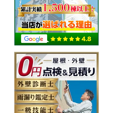
⇓ 壁紙 クロス ⇓ 床 ③ そして下地の
軽にご相談ください❗️ ✅ 話しを聞くだけでもOK👌🏻
😉 屋根塗装・外壁塗装の事 ご自宅のことでお
パテ処理を行います！ ⇓ 壁紙 クロス ⇓
✅ お見積もりだけでもOK👌🏻 まずは無料診断から❗️
困りの際は 是非❗️ 雅へお気軽にご相談ください❗️ ✅
床 ⑤ 下地のパテ処理が終わり、新たなクロス
お待ちしております🌟
話しを聞くだけでもOK👌🏻 ✅ お見積もりだけでも
と フローリングを張って完成となります(^o^)／
OK👌🏻 まずは無料診断から❗️ お待ちしております🌟
【 施工後 】 ⇓ 壁面 クロス ⇓ 床
あっという間に綺麗な壁と床に よみがえりお客様
にもご満足いただけて 何よりです(((o(*ﾟ▽ﾟ*)o)))
このような小さな工事も 雅ではご依頼お待ちして
おります♬ 屋根塗装・外壁塗装の事 ご自宅のこ
とでお困りの際は 是非❗️ 雅へお気軽にご相談くださ
い❗️ ✅ 話しを聞くだけでもOK👌🏻 ✅ お見積もりだけ
でもOK👌🏻 まずは無料診断から❗️ お待ちしておりま
す🌟