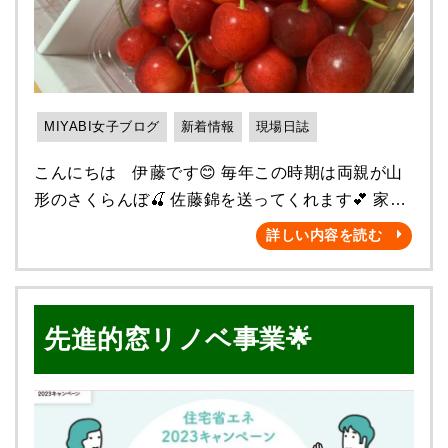
洗面所リフォーム工事】 が完工しましたのでご紹
介させていただきます！！ 今回H様は、弊社の
野立て看板を見て ご自宅が雅のお近くということ
もあり お電話にてお問合せいただきました✨ ま
MIYABI女子ブログ
新着情報
現場日誌
ずは、現地調査です！ この際にお客様から気にな
る箇所の ヒアリングを行います(^^)/ そして、建物
こんにちは 伊藤です😊 毎年この時期は両親が山
の全体や劣化・破損個所を 撮影していきます！！
形のさくらんぼ🍒 佐藤錦を送ってくれます💕 家族
⇓ 施工前の建物全景 （⇓ その他破損・劣化箇
皆大好きなので大喜びなんです😊 梅雨になり蒸し
詳しい内容を読む
所） クラックや塗膜の剥がれ等隅々まで 目視にて
暑くなってきましたね💦 子供たちの学校でプール
確認し、 お客様の目が行き届かない箇所まで 写真
開きがはじまり もう夏だなぁと感じる今日この頃
撮影を行います！！ そしてお客様に実際見ていた
です。 水分補給はしっかりしましょう(‘(‘◇’)ゞ！
だく 建物劣化診断書を作成し 御見積提出の際にお
先進的窓リノベ事業🌟
皆様、外壁塗装の工程はご存知でしょうか(・・?
渡しさせていただきます(^_^) ↑ 外壁クラック
外壁塗装と言っても工程はとても多く、 その一つ
（ひび割れ） そして現地調査後は、 御見積
一つの作業にどのような意味があるのか ご存知な
提出→ご契約の流れとなり いよいよ工事着工で
い方も多いのではと思います(゜-゜) 今回は多くの
す！！！ ★足場組立★ ★高圧洗浄★ 玄関前のタ
工程の中から、 弊社の塗装作業に至るまでの作業