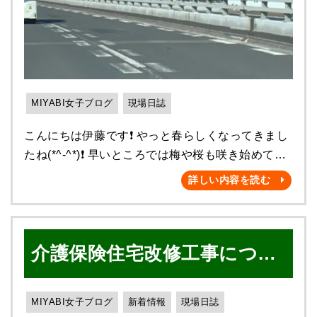
ずは無料診断から❗️ お待ちしております🌟
浄→ 外壁・付帯部の塗装→ 屋根カバー工事→ 足場
解体の流れとなります👷！！ （高圧洗浄風景）
（ケレン・下地処理風景） （外壁塗装作業
風景） 今回外壁塗装で使用した塗料は AGC ボン
フロンライトＳＲクリヤー となっております！
MIYABI女子ブログ
現場日誌
（付帯部塗装風景 上塗り） （屋根カバー工
事 作業風景） 新規屋根材：IG工業 スーパーガ
こんにちは伊藤です❗️ やっと春らしくなってきまし
ルテクト 今回急勾配（６寸以上）の為、屋根足場
たね(*^-^*)❗️ 早いところでは梅や桜も咲き始めてい
を設置しました！ K様より素敵な仕上がりにな
るみたいです🌸 去年の今頃は家族で箱根に行って
詳しい内容を読む
りました！ とお褒めの言葉をいただけて 大変嬉し
いました(^^♪彫刻の森美術館がきれいで感動したの
い限りですヾ(≧▽≦)ﾉ そして最後Ｋ様（ご夫婦
を覚えてます✨ 今年はお花見に行きたかったので
様）と 担当させていただいた社長で 記念写真を撮
すが。。。花粉症になってしまったので悩ましいと
らせていただきました📷✨ 又、塗装工事期間中
介護保険住宅改修工事につい
ころです(;´Д｀) さて、前回は介護保険住宅改修
に追加工事として トイレの水漏れ修理、キッチン
の補助金について軽くですがお話しました❗️ 補助
て☆彡
水栓交換、網戸戸車交換工事 をご依頼いただきま
金といっても本当に色々ありますが、 🌟市からの
MIYABI女子ブログ
新着情報
現場日誌
してこちらは尾形さんにて 施工させていただき無
補助金🌟はその市に特化したものが多く、 🌟国か