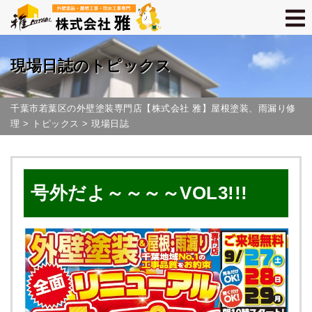
現場日誌のトピックス
千葉市若葉区の外壁塗装専門店【株式会社 雅】屋根塗装、雨漏り修
理
>
トピックス
>
現場日誌
号外だよ～～～～VOL3!!!