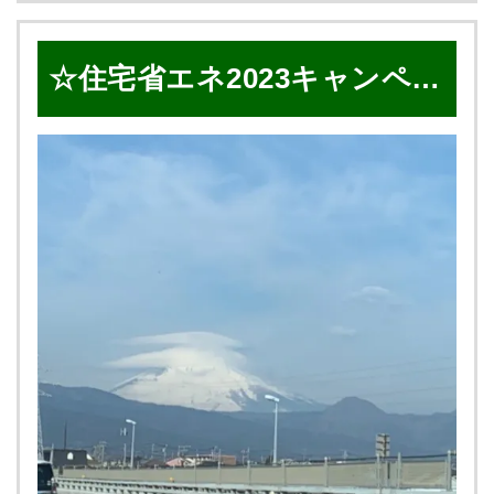
ばらく雨が続くそうなので 桜が散ってしまわない
を取り付けます❗️ 👍棟板金を設置❗️ 👍最後に水など
よう願ってます・・・(´;ω;｀) 春といえば花粉症
の侵入を防ぐためにコーキング処理❗️ こんなに変
☆住宅省エネ2023キャンペー
の方には辛い時期ですね💦 先日社用車もとんで
わりました😊😊 ⇓ ⇓ ⇓ ⇓ BEFORE
もなく花粉で 汚れてしまい、朝から松川さんと 徹
AFTER 本当にきれいになりました😊💕 石粒をコ
ン☆
底的に洗車しました(｀・ω・´)ゞ 『 社用車は
ーティングした、 重量感のある屋根材もございま
いつでも綺麗に！ 』 が雅のモットーですので 綺
す✨ ↓ こちらの写真で使用した屋根材は ディプ
麗になり大満足です☺✨ 『 お話変わりま
ロマットスターとなります！ 大事なお家を長く
して・・・🖊 』 先日、千葉市中央区 Ｋ様邸
大切に住めるように✨ 雅でも、屋根カバー工事を
にて 屋根カバー工事・外壁、付帯部塗装工事 が完
する お客様が増えてきました(^^♪❗️❗️ 屋根塗装・カ
工いたしましたので ご紹介させていただきます☆
バー工法・葺き替えと、 屋根だけでもいろいろな
彡 まず足場組立の前にＫ様邸入口にあった とて
メンテナンス方法が ありますが、現地調査の際に
も大きなソテツの木を撤去する 作業から始まりま
専門家にしっかり相談し ご自身の家の屋根に合っ
した！！！ （田嶋さん・尾形さんにて施工）
た メンテナンスをしてあげてくださいね😆💕 屋
（撤去前） お隣のお宅様を汚してしまわないよ
根塗装・外壁塗装の事 ご自宅のことでお困りの際
う、 試行錯誤しながらなんとか無事に 撤去するこ
は 是非❗️ 雅へお気軽にご相談ください❗️ ✅ 話しを聞
とができました！ （撤去後） そしていよいよ足
くだけでもOK👌🏻 ✅ お見積もりだけでもOK👌🏻 ま
場組立です！！！ その後は、建物全体の高圧洗