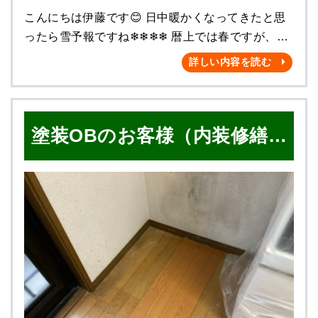
事に完工となりました！ （キッチン水栓交換）
らの補助金🌟は制限などはあるものの、対象の皆さ
こんにちは伊藤です😊 日中暖かくなってきたと思
取付商品名：シングルレバー混合水栓 LIXIL
んが受け取りやすいようになっているものもヾ
ったら雪予報ですね❄❄❄❄ 暦上では春ですが、ま
SF-HE420SYXA Before After (トイレ水漏れ
(≧▽≦)ﾉ 今年始まったものであげると、 過去最大の
だまだ寒いです🥶 温度差もすごいので、皆様体調
詳しい内容を読む
修理はタンク内にある’’フロートゴム’’の部品を交
予算規模、還元率の住宅省エネ2023キャンペーン
に気をつけましょう😄❗️ さて、今回は助成金制度
換しました） 取付商品名：フロートゴム LIXIL
などもそうです💡💡 2050年のカーボンニュートラ
の一つ、 介護保険を使って行える住宅改修工事の
TF-10R-L （網戸戸車交換工事） 長年の使用によ
ルに向けて、家庭への省エネを推進していくため、
ことについて、少しだけ触れたいと思います(*’ω’*)
り開閉しづらくなった 網戸の戸車を交換いたしま
断熱性の向上や高効率給湯器などの導入を支援する
塗装OBのお客様（内装修繕工
こちらの制度は 🌼要介護認定を受けた被保険者で
した！ Before After Ｋ様この度は株式会社 雅
キャンペーンになります☺️ ※カーボンニュートラ
ある 🌼対象の住宅が被保険者の住所と一致してい
へ工事のご依頼いただき 誠にありがとうございま
ルとは❔❔❔ 簡単に説明すると、排出してしまった
事）
る 🌼被保険者が入院や福祉施設に入居していない
した！！！ 【 施工前 】 【 施工後 】
CO²の同じ量を、吸収・除去し、差引ゼロを目指し
👆👆👆 基本的には、こちらの全てが該当する方が対
最後まで閲覧いただきありがとうございました(^^♪
ましょうという温暖化対策です👍 窓や、玄関など
象になります❕ 例えば、 🌟ヘルニアになってしま
屋根塗装・外壁塗装の事 ご自宅のことでお困り
の開口部 改修 エコ住宅設備の設置 など 省エネ
い、家の中に手すりがほしい😣 🌟握るタイプのド
の際は 是非❗️ 雅へお気軽にご相談ください❗️ ✅ 話し
に関した リフォームをお考えの場合は、 ぜひ一度
アノブではバランスがくずれ、足や腰に負担がかか
を聞くだけでもOK👌🏻 ✅ お見積もりだけでもOK👌🏻
検討してみてくださいね✨ おうちを新しくリフォ
ってしまう為、レバーハンドルにしたい😫 🌟部屋
まずは無料診断から❗️ お待ちしております🌟
ームし、さらに補助金で還元される🌟 物価高の今
と廊下の段差につまづいてしまいそうになる😵 な
は特にありがたいですね(≧◇≦)💕 雅では ◉こどもエ
ど、お困りの時があると思います😫 手摺りをつけ
コすまい支援事業 ◉先進的窓リノベ事業 こちらに