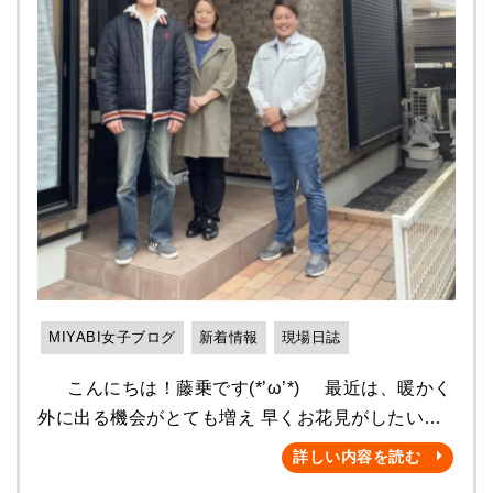
ただ残念ながら、全ての屋根に 適しているわけ
ンペーン 先進的窓リノベ対象になります🎉 以前の
ではありません⚠ たとえば瓦屋根など。 もともと
ブログで触れたのは覚えていらっしゃいますか❓
瓦は重い屋根材ですので、 さらに新しい屋根材を
↓ 詳しくはこちらをご覧ください！！ 🔎☆住宅省
重ねてしまいますと 負担をかけてしまいます💦 ま
エネ2023キャンペーン☆ 支援事業の事業者と
た、屋根面がフラットである 必要がありますの
して登録している 「住宅省エネ事業者」が申請者
で、 波状の瓦屋根はカバー工法は不向きです。
になります。 もちろん‼️雅も登録事業者になります
また、屋根を覆うような工事ですので、 下地の劣
✨✨ 過去最大の補助金がでますので、 ご検討さ
化が激しい場合も難しいです。 こちらはご自身で
れている方は是非お問い合わせくださいね☺️❤️
の判断は 難しいと思いますので、まず専門家に 相
屋根塗装・外壁塗装の事 ご自宅のことでお困りの
談してみてくださいね(>_<)✨ では、カバー工
際は 是非❗️ 雅へお気軽にご相談ください❗️ ✅ 話しを
法の流れを さーっとご説明いたします♪ 👍まずは
聞くだけでもOK👌🏻 ✅ お見積もりだけでもOK👌🏻
既存の棟板金・雪止めなど 邪魔になってしまう
MIYABI女子ブログ
新着情報
現場日誌
まずは無料診断から❗️ お待ちしております🌟
金具の撤去❗️ 👍次に防水シート（ルーフィング）
こんにちは！藤乗です(*’ω’*) 最近は、暖かく
を張ります❗️ （ルーフィング材：田島タディスセル
外に出る機会がとても増え 早くお花見がしたいと
フ） 👍軒先・ケラバなど板金を取り付けます❗️ 👍本
思っているところです🌸♬ 先日あたたかい夜に
体の屋根材を張りますよー❗️ （使用した屋根材：
詳しい内容を読む
早速BBQを して楽しみました(≧▽≦) 今日からし
IG工業 スーパーガルテクト） 👍貫板など