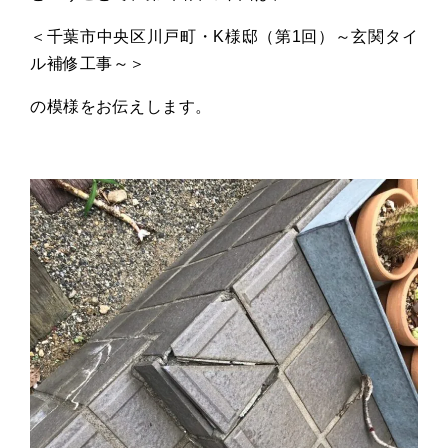
＜千葉市中央区川戸町・
K
様邸（第
1
回）～玄関タイ
ル補修工事～＞
の模様をお伝えします。