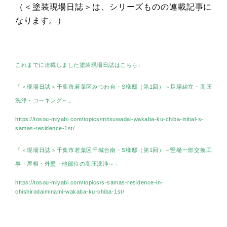
（＜塗装現場日誌＞は、シリーズものの連載記事に
なります。）
これまでに連載しました塗装現場日誌はこちら↓
「＜現場日誌＞千葉市若葉区みつわ台・S様邸（第1回）～足場組立・高圧
洗浄・コーキング～」
https://tosou-miyabi.com/topics/mitsuwadai-wakaba-ku-chiba-initial-s-
samas-residence-1st/
「＜現場日誌＞千葉市若葉区千城台南・S様邸（第1回）～竪樋一部交換工
事・屋根・外壁・他部位の高圧洗浄～」
https://tosou-miyabi.com/topics/s-samas-residence-in-
chishirodaiminami-wakaba-ku-chiba-1st/